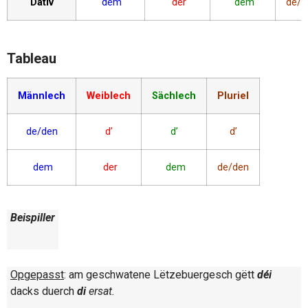
Dativ
dem
der
dem
de/d
Tableau
Männlech
Weiblech
Sächlech
Pluriel
de/den
d’
d’
d’
dem
der
dem
de/den
Beispiller
Opgepasst
: am geschwatene Lëtzebuergesch gëtt
déi
dacks duerch
di
ersat.