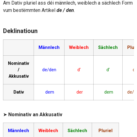
Am Dativ pluriel ass déi männlech, weiblech a sächlech Form
vum bestëmmten Artikel
de / den
.
Deklinatioun
Männlech
Weiblech
Sächlech
Plur
Nominativ
/
de/den
d’
d’
d’
Akkusativ
Dativ
dem
der
dem
de/d
➤
Nominativ an Akkusativ
Männlech
Weiblech
Sächlech
Pluriel