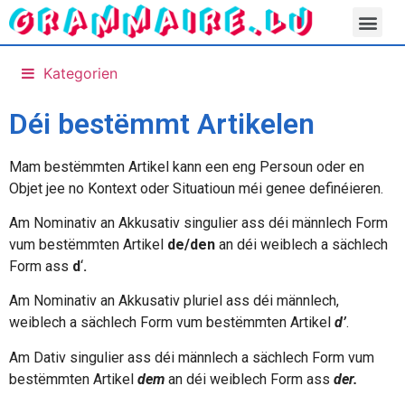
Kategorien
Déi bestëmmt Artikelen
Mam bestëmmten Artikel kann een eng Persoun oder en
Objet jee no Kontext oder Situatioun méi genee definéieren.
Am Nominativ an Akkusativ singulier ass déi männlech Form
vum bestëmmten Artikel
de/den
an déi weiblech a sächlech
Form ass
d
‘
.
Am Nominativ an Akkusativ pluriel ass déi männlech,
weiblech a sächlech Form vum bestëmmten Artikel
d’
.
Am Dativ singulier ass déi männlech a sächlech Form vum
bestëmmten Artikel
dem
an déi weiblech Form ass
der
.