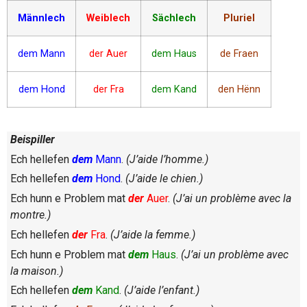
Männlech
Weiblech
Sächlech
Pluriel
dem Mann
der Auer
dem Haus
de Fraen
dem Hond
der Fra
dem Kand
den Hënn
Beispiller
Ech hellefen
dem
Mann
.
(J’aide l’homme.)
Ech hellefen
dem
Hond
.
(J’aide le chien.)
Ech hunn e Problem mat
der
Auer
.
(J’ai un problème avec la
montre.)
Ech hellefen
der
Fra
.
(J’aide la femme.)
Ech hunn e Problem mat
dem
Haus
.
(J’ai un problème avec
la maison.)
Ech hellefen
dem
Kand
.
(J’aide l’enfant.)