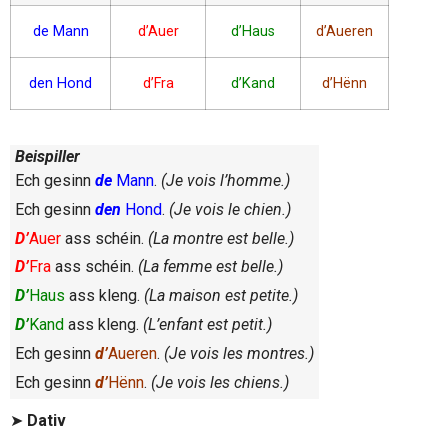
de Mann
d’Auer
d’Haus
d’Aueren
den Hond
d’Fra
d’Kand
d’Hënn
Beispiller
Ech gesinn
de
Mann
.
(Je vois l’homme.)
Ech gesinn
den
Hond
.
(Je vois le chien.)
D’
Auer
ass schéin.
(La montre est belle.)
D’
Fra
ass schéin.
(La femme est belle.)
D’
Haus
ass kleng.
(La maison est petite.)
D’
Kand
ass kleng.
(L’enfant est petit.)
Ech gesinn
d’
Aueren
.
(Je vois les montres.)
Ech gesinn
d’
Hënn
.
(Je vois les chiens.)
➤
Dativ