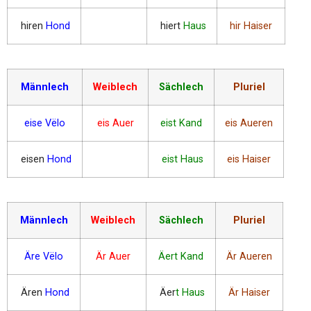
hiren
Hond
hiert
Haus
hir Haiser
Männlech
Weiblech
Sächlech
Pluriel
eise Vëlo
eis Auer
eist Kand
eis Aueren
eisen
Hond
eist Haus
eis Haiser
Männlech
Weiblech
Sächlech
Pluriel
Äre Vëlo
Är Auer
Äert Kand
Är Aueren
Ären
Hond
Äer
t Haus
Är Haiser