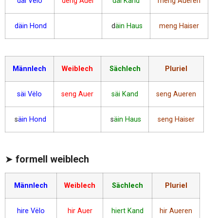
däi Vëlo
deng Auer
däi Kand
meng Aueren
däin Hond
d
äin Haus
meng Haiser
Männlech
Weiblech
Sächlech
Pluriel
säi Vëlo
seng Auer
säi Kand
seng Aueren
s
äin Hond
s
äin Haus
seng Haiser
➤
formell weiblech
Männlech
Weiblech
Sächlech
Pluriel
hire Vëlo
hir Auer
hiert Kand
hir Aueren