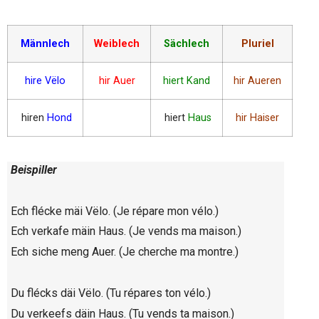
Männlech
Weiblech
Sächlech
Pluriel
hire Vëlo
hir Auer
hiert Kand
hir Aueren
hiren
Hond
hiert
Haus
hir Haiser
Beispiller
Ech flécke mäi Vëlo. (Je répare mon vélo.)
Ech verkafe mäin Haus. (Je vends ma maison.)
Ech siche meng Auer. (Je cherche ma montre.)
Du flécks däi Vëlo. (Tu répares ton vélo.)
Du verkeefs däin Haus. (Tu vends ta maison.)