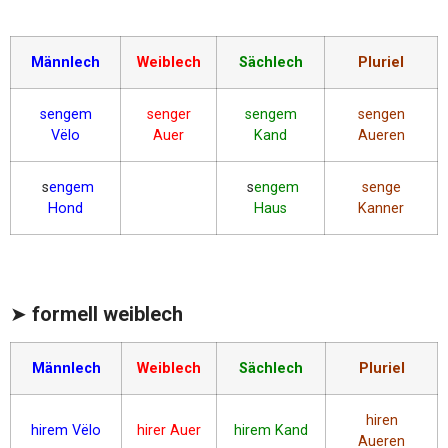
Männlech
Weiblech
Sächlech
Pluriel
sengem
senger
sengem
sengen
Vëlo
Auer
Kand
Aueren
s
engem
s
engem
senge
Hond
Haus
Kanner
➤
formell weiblech
Männlech
Weiblech
Sächlech
Pluriel
hiren
hirem Vëlo
hirer Auer
hirem Kand
Aueren