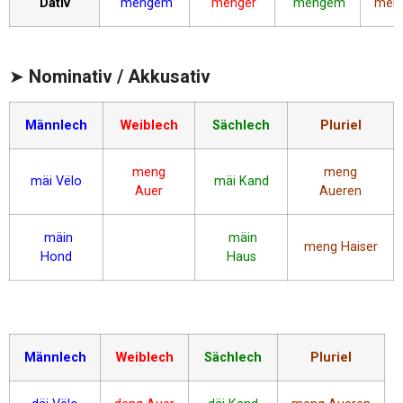
Dativ
mengem
menger
mengem
men
➤
Nominativ / Akkusativ
Männlech
Weiblech
Sächlech
Pluriel
meng
meng
mäi Vëlo
mäi Kand
Auer
Aueren
mäin
mäin
meng Haiser
Hond
Haus
Männlech
Weiblech
Sächlech
Pluriel