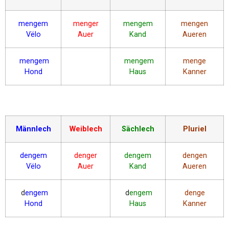
mengem
menger
mengem
mengen
Vëlo
Auer
Kand
Aueren
mengem
mengem
menge
Hond
Haus
Kanner
Männlech
Weiblech
Sächlech
Pluriel
dengem
denger
dengem
dengen
Vëlo
Auer
Kand
Aueren
d
engem
d
engem
denge
Hond
Haus
Kanner