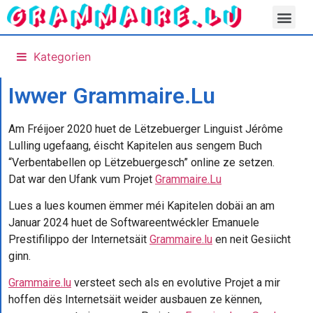
Kategorien
Iwwer Grammaire.Lu
Am Fréijoer 2020 huet de Lëtzebuerger Linguist Jérôme
Lulling ugefaang, éischt Kapitelen aus sengem Buch
“Verbentabellen op Lëtzebuergesch” online ze setzen.
Dat war den Ufank vum Projet
Grammaire.Lu
Lues a lues koumen ëmmer méi Kapitelen dobäi an am
Januar 2024 huet de Softwareentwéckler Emanuele
Prestifilippo der Internetsäit
Grammaire.lu
en neit Gesiicht
ginn.
Grammaire.lu
versteet sech als en evolutive Projet a mir
hoffen dës Internetsäit weider ausbauen ze kënnen,