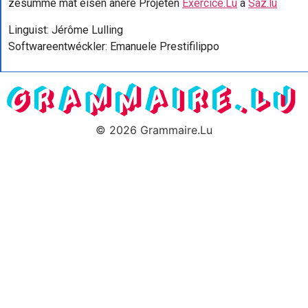
zesumme mat eisen anere Projeten
Exercice.Lu
a
Saz.lu
Linguist: Jérôme Lulling
Softwareentwéckler: Emanuele Prestifilippo
© 2026 Grammaire.Lu