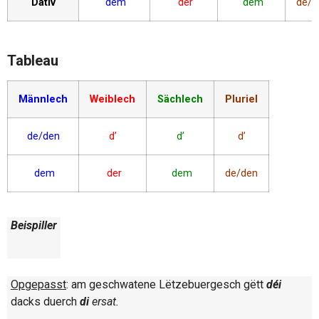
Dativ
dem
der
dem
de/d
Tableau
Männlech
Weiblech
Sächlech
Pluriel
de/den
d’
d’
d’
dem
der
dem
de/den
Beispiller
Opgepasst
: am geschwatene Lëtzebuergesch gëtt
déi
dacks duerch
di
ersat.