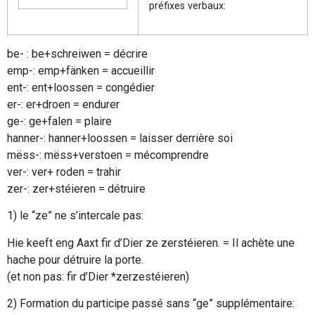
préfixes verbaux:
be- : be+schreiwen = décrire
emp-: emp+fänken = accueillir
ent-: ent+loossen = congédier
er-: er+droen = endurer
ge-: ge+falen = plaire
hanner-: hanner+loossen = laisser derrière soi
mëss-: mëss+verstoen = mécomprendre
ver-: ver+ roden = trahir
zer-: zer+stéieren = détruire
1)
le “ze” ne s’intercale pas:
Hie keeft eng Aaxt fir d’Dier ze zerstéieren. = Il achète une
hache pour détruire la porte.
(et non pas: fir d’Dier *zerzestéieren)
2)
Formation du participe passé sans “ge” supplémentaire: