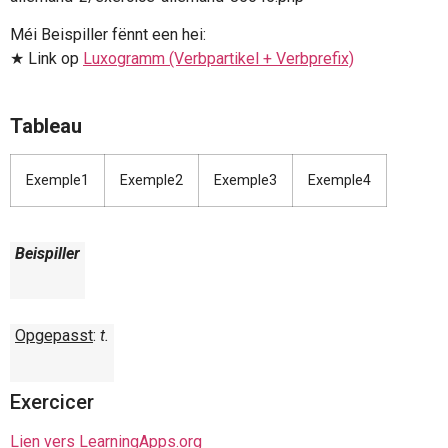
Méi Beispiller fënnt een hei:
★ Link op
Luxogramm (Verbpartikel + Verbprefix)
Tableau
Exemple1
Exemple2
Exemple3
Exemple4
Beispiller
Opgepasst
:
t.
Exercicer
Lien vers LearningApps.org