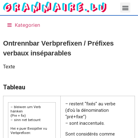
Kategorien
Ontrennbar Verbprefixen /
Préfixes
verbaux inséparables
Texte
Tableau
– restent “fixés” au verbe
– bleiwen um Verb
(d’où la dénomination
hänken
(Pre + fix)
“pré+fixe”)
– sinn net betount
– sont inaccentués.
Hei e puer Besipiller vu
Verbprefixen:
Sont considérés comme