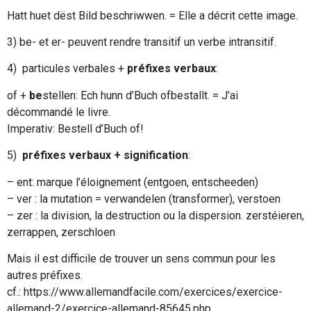
Hatt huet dëst Bild beschriwwen. = Elle a décrit cette image.
3)
be- et er- peuvent rendre transitif un verbe intransitif.
4)
particules verbales +
préfixes verbaux
:
of +
be
stellen: Ech hunn d’Buch ofbestallt. = J’ai
décommandé le livre.
Imperativ: Bestell d’Buch of!
5)
préfixes verbaux + signification
:
– ent: marque l’éloignement (entgoen, entscheeden)
– ver : la mutation = verwandelen (transformer), verstoen
– zer : la division, la destruction ou la dispersion. zerstéieren,
zerrappen, zerschloen
Mais il est difficile de trouver un sens commun pour les
autres préfixes.
cf.: https://www.allemandfacile.com/exercices/exercice-
allemand-2/exercice-allemand-85645.php