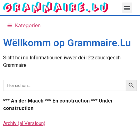
Kategorien
Wëllkomm op Grammaire.Lu
Sicht hei no Informatiounen iwwer déi lëtzebuergesch
Grammaire.
Searc
Search
for:
*** An der Maach *** En construction *** Under
construction
Archiv (al Versioun)